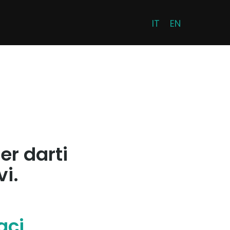
IT
EN
er darti
vi.
aci