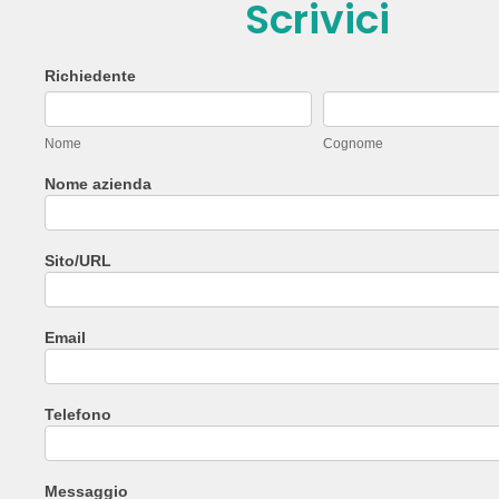
Scrivici
Form
Richiedente
Nome
Cognome
2022
ita
Nome
Cognome
Nome azienda
Sito/URL
Email
Telefono
Messaggio