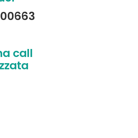
600663
na call
zzata